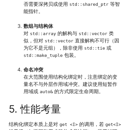
否需要深拷贝或使用
等智
std::shared_ptr
能指针。
数组与结构体
对
的解构与
类
std::array
std::vector
似，但对
直接解构不可行（因
std::vector
为它不是元组），除非使用
或
std::tie
包装。
std::make_tuple
命名冲突
在大范围使用结构化绑定时，注意绑定的变
量名不与外层作用域冲突。建议使用短暂作
用域或
的方式限定生命周期。
auto&
5. 性能考量
结构化绑定本质上是对
的调用，若
get <I>
get<I>