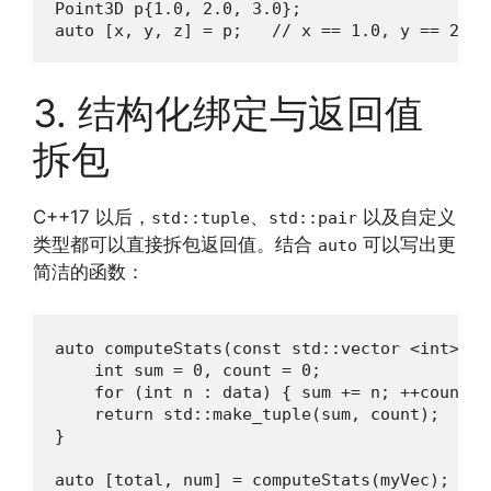
Point3D p{1.0, 2.0, 3.0};

auto [x, y, z] = p;   // x == 1.0, y == 2.0,
3. 结构化绑定与返回值
拆包
C++17 以后，
、
以及自定义
std::tuple
std::pair
类型都可以直接拆包返回值。结合
可以写出更
auto
简洁的函数：
auto computeStats(const std::vector <int>& da
    int sum = 0, count = 0;

    for (int n : data) { sum += n; ++count; }
    return std::make_tuple(sum, count);

}

auto [total, num] = computeStats(myVec);