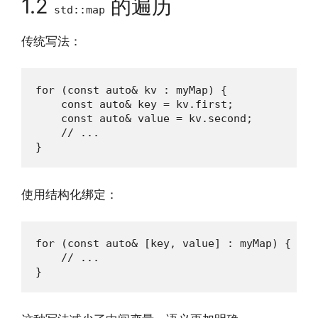
1.2
的遍历
std::map
传统写法：
for (const auto& kv : myMap) {

    const auto& key = kv.first;

    const auto& value = kv.second;

    // ...

}
使用结构化绑定：
for (const auto& [key, value] : myMap) {

    // ...

}