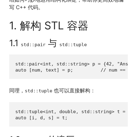
写 C++ 代码。
1. 解构 STL 容器
1.1
与
std::pair
std::tuple
std::pair<int, std::string> p = {42, "Answer"
auto [num, text] = p;          // num == 42,
同理，
也可以直接解构：
std::tuple
std::tuple<int, double, std::string> t = {1,
auto [i, d, s] = t;