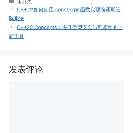
分
未分类
类
C++ 中如何使用 constexpr 函数实现编译期矩
阵乘法
C++20 Concepts：提升类型安全与可读性的全
新工具
发表评论
评
论