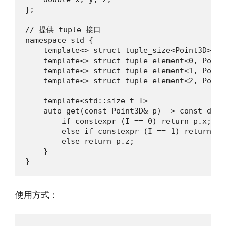
};

// 提供 tuple 接口

namespace std {

    template<> struct tuple_size<Point3D> : 
    template<> struct tuple_element<0, Point
    template<> struct tuple_element<1, Point
    template<> struct tuple_element<2, Point
    template<std::size_t I> 

    auto get(const Point3D& p) -> const doubl
        if constexpr (I == 0) return p.x;

        else if constexpr (I == 1) return p.y
        else return p.z;

    }

}
使用方式：