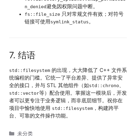
避免因权限问题中断。
n_denied
只对常规文件有效；对符号
fs::file_size
链接可使用
。
symlink_status
7. 结语
的出现，大大降低了 C++ 文件系
std::filesystem
统编程的门槛。它统一了平台差异、提供了异常安
全的接口，并与 STL 其他组件（如
、
std::chrono
等）配合使用。掌握这一模块后，开发
std::vector
者可以更专注于业务逻辑，而非底层细节。祝你在
项目中愉快地使用
，构建跨平
std::filesystem
台、可靠的文件操作功能。
分
未分类