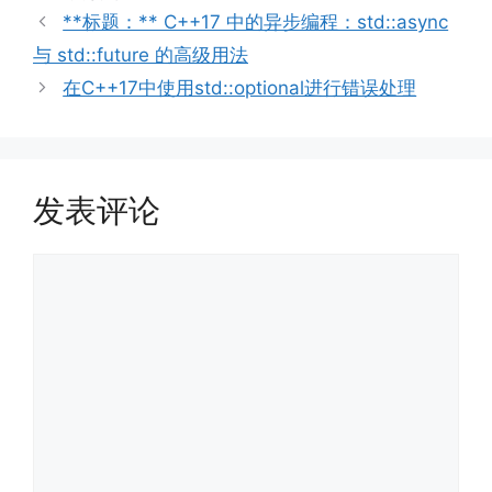
类
**标题：** C++17 中的异步编程：std::async
与 std::future 的高级用法
在C++17中使用std::optional进行错误处理
发表评论
评
论