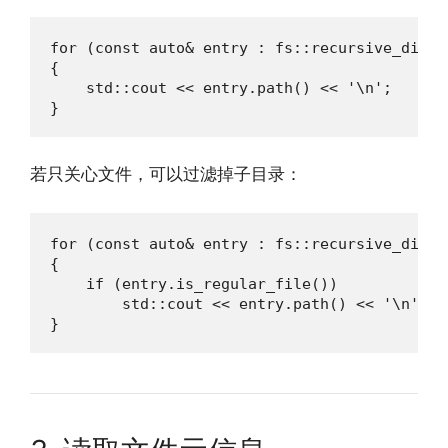
for (const auto& entry : fs::recursive_direc
{

    std::cout << entry.path() << '\n';

}
若只关心文件，可以过滤掉子目录：
for (const auto& entry : fs::recursive_direc
{

    if (entry.is_regular_file())

        std::cout << entry.path() << '\n';

}