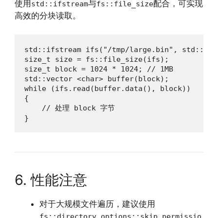
使用
与
配合，可实现
std::ifstream
fs::file_size
高效的分块读取。
std::ifstream ifs("/tmp/large.bin", std::ios:
size_t size = fs::file_size(ifs);

size_t block = 1024 * 1024; // 1MB

std::vector <char> buffer(block);

while (ifs.read(buffer.data(), block))

{

    // 处理 block 字节

}
6. 性能注意
对于大规模文件遍历，建议使用
fs::directory_options::skip_permissio