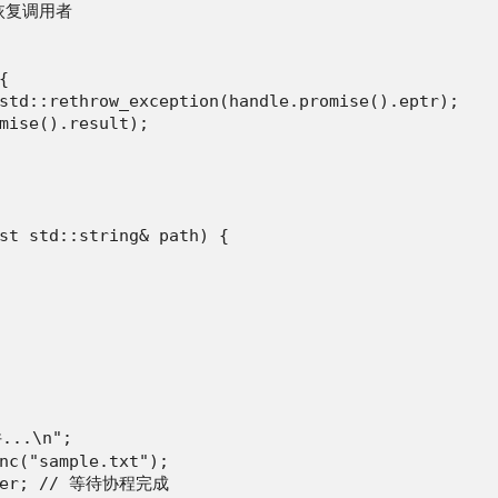
 恢复调用者



std::rethrow_exception(handle.promise().eptr);

mise().result);

st std::string& path) {

..\n";

nc("sample.txt");

ader; // 等待协程完成
