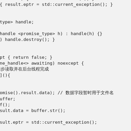
{ result.eptr = std::current_exception(); }

type> handle;

handle <promise_type> h) : handle(h) {}

) handle.destroy(); }

pt { return false; }

ne_handle<> awaiting) noexcept {

用同步读取并在后台线程完成

(){

.promise().result.data); // 数据字段暂时用于文件名

uffer;

();

sult.data = buffer.str();

sult.eptr = std::current_exception();
