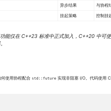
异步结果
与协程
挂起策略
控制挂
能仅在 C++23 标准中正式加入，C++20 中可使
器。
如何使用协程配合
实现非阻塞 I/O。代码使用 
std::future