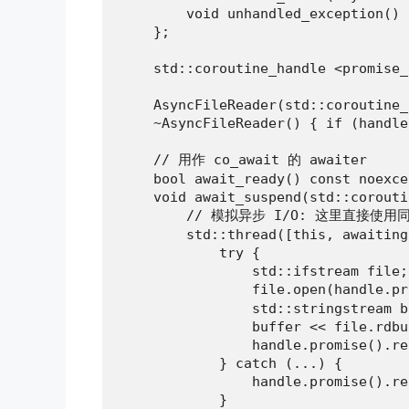
        void unhandled_exception() 
    };

    std::coroutine_handle <promise_
    AsyncFileReader(std::coroutine_
    ~AsyncFileReader() { if (handle
    // 用作 co_await 的 awaiter

    bool await_ready() const noexce
    void await_suspend(std::corouti
        // 模拟异步 I/O: 这里直接使
        std::thread([this, awaiting]
            try {

                std::ifstream file;

                file.open(handle
                std::stringstream b
                buffer << file.rdbuf
                handle.promise().re
            } catch (...) {

                handle.promise().re
            }
