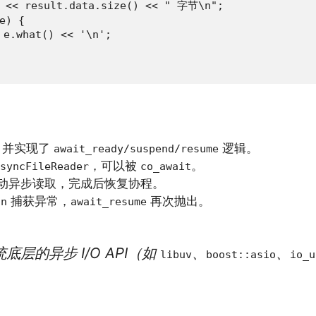
<< result.data.size() << " 字节\n";

) {

.what() << '\n';

，并实现了
逻辑。
await_ready/suspend/resume
，可以被
。
syncFileReader
co_await
动异步读取，完成后恢复协程。
捕获异常，
再次抛出。
on
await_resume
层的异步 I/O API（如
、
、
libuv
boost::asio
io_u