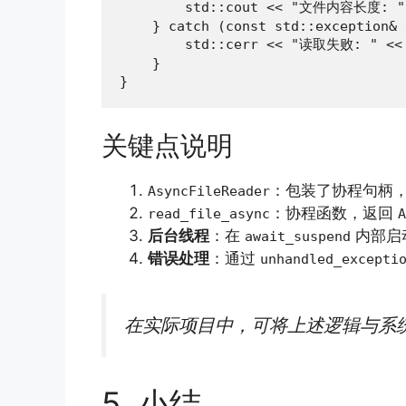
        std::cout << "文件内容长度: " 
    } catch (const std::exception& e
        std::cerr << "读取失败: " << e
    }

}
关键点说明
：包装了协程句柄
AsyncFileReader
：协程函数，返回
read_file_async
A
后台线程
：在
内部启
await_suspend
错误处理
：通过
unhandled_excepti
在实际项目中，可将上述逻辑与系统底
5. 小结