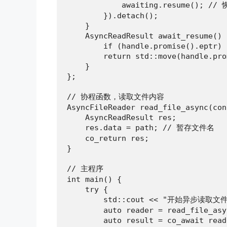
            awaiting.resume(); //
        }).detach();

    }

    AsyncReadResult await_resume() {
        if (handle.promise().eptr) 
        return std::move(handle.pro
    }

};

// 协程函数，读取文件内容

AsyncFileReader read_file_async(con
    AsyncReadResult res;

    res.data = path; // 暂存文件名

    co_return res;

}

// 主程序

int main() {

    try {

        std::cout << "开始异步读取文件.
        auto reader = read_file_asy
        auto result = co_await re