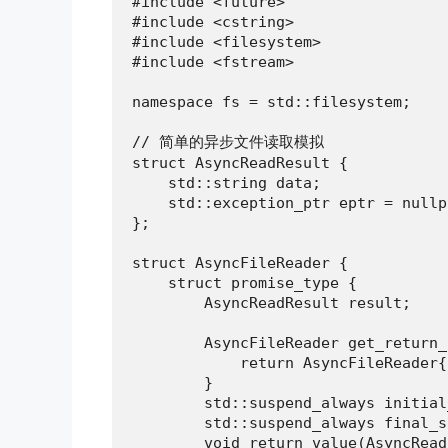
#include <future>

#include <cstring>

#include <filesystem>

#include <fstream>

namespace fs = std::filesystem;

// 简单的异步文件读取模拟

struct AsyncReadResult {

    std::string data;

    std::exception_ptr eptr = nullpt
};

struct AsyncFileReader {

    struct promise_type {

        AsyncReadResult result;

        AsyncFileReader get_return_
            return AsyncFileReader{
        }

        std::suspend_always initial
        std::suspend_always final_s
        void return_value(AsyncRead