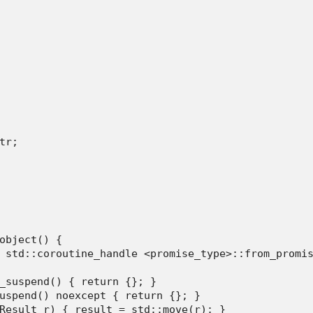
r;

object() {

 std::coroutine_handle <promise_type>::from_promis
_suspend() { return {}; }

uspend() noexcept { return {}; }

Result r) { result = std::move(r); }
