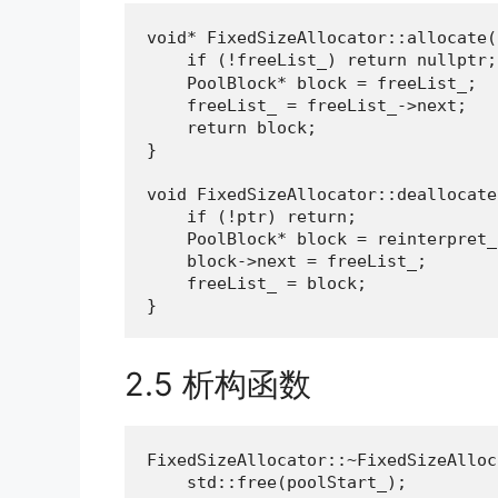
void* FixedSizeAllocator::allocate()
    if (!freeList_) return nullpt
    PoolBlock* block = freeList_;

    freeList_ = freeList_->next;

    return block;

}

void FixedSizeAllocator::deallocate
    if (!ptr) return;

    PoolBlock* block = reinterpret_
    block->next = freeList_;

    freeList_ = block;

}
2.5 析构函数
FixedSizeAllocator::~FixedSizeAlloc
    std::free(poolStart_);
