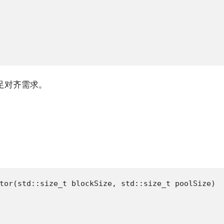
足对齐需求。
tor(std::size_t blockSize, std::size_t poolSize)
