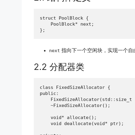
struct PoolBlock {

    PoolBlock* next;

};
指向下一个空闲块，实现一个自
next
2.2 分配器类
class FixedSizeAllocator {

public:

    FixedSizeAllocator(std::size_t 
    ~FixedSizeAllocator();

    void* allocate();

    void deallocate(void* ptr);
