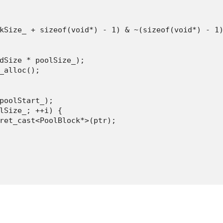
kSize_ + sizeof(void*) - 1) & ~(sizeof(void*) - 1)
dSize * poolSize_);

_alloc();

poolStart_);

lSize_; ++i) {

ret_cast<PoolBlock*>(ptr);
