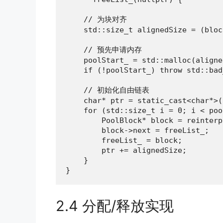
    // 为块对齐

    std::size_t alignedSize = (bloc
    // 预先申请内存

    poolStart_ = std::malloc(aligne
    if (!poolStart_) throw std::bad
    // 初始化自由链表

    char* ptr = static_cast<char*>(
    for (std::size_t i = 0; i < poo
        PoolBlock* block = reinterp
        block->next = freeList_;

        freeList_ = block;

        ptr += alignedSize;

    }

}
2.4 分配/释放实现