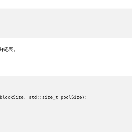
由链表。
blockSize, std::size_t poolSize);
