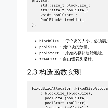
private:

    std::size_t blockSize_;

    std::size_t poolSize_;

    void* poolStart_;

    PoolBlock* freeList_;

};
：每个块的大小，必须满
blockSize_
：池中块的数量。
poolSize_
：原始内存块起始地址。
poolStart_
：自由链表头指针。
freeList_
2.3 构造函数实现
FixedSizeAllocator::FixedSizeAlloca
    : blockSize_(blockSize),

      poolSize_(poolSize),

      poolStart_(nullptr),

      freeList_(nullptr) {
