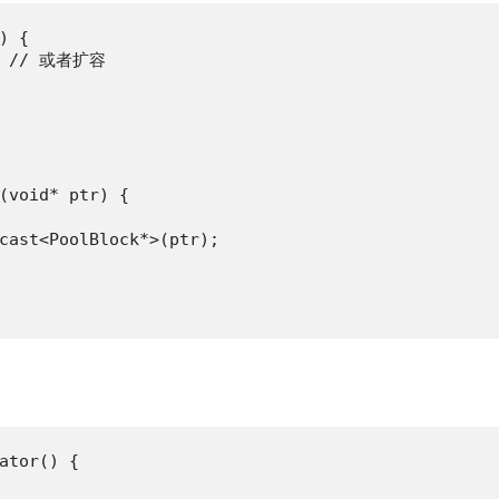
 {

r; // 或者扩容

(void* ptr) {

cast<PoolBlock*>(ptr);

ator() {
