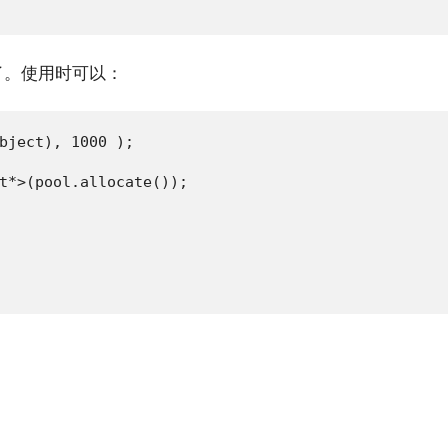
了。使用时可以：
bject), 1000 );

t*>(pool.allocate());
