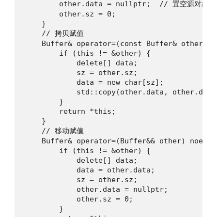
        other.data = nullptr;  // 置空源对象

        other.sz = 0;

    }

    // 拷贝赋值

    Buffer& operator=(const Buffer& other) {

        if (this != &other) {

            delete[] data;

            sz = other.sz;

            data = new char[sz];

            std::copy(other.data, other.data
        }

        return *this;

    }

    // 移动赋值

    Buffer& operator=(Buffer&& other) noexcep
        if (this != &other) {

            delete[] data;

            data = other.data;

            sz = other.sz;

            other.data = nullptr;

            other.sz = 0;

        }
