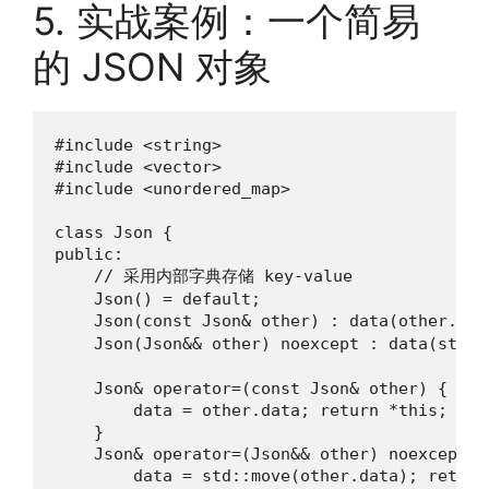
5. 实战案例：一个简易
的 JSON 对象
#include <string>

#include <vector>

#include <unordered_map>

class Json {

public:

    // 采用内部字典存储 key-value

    Json() = default;

    Json(const Json& other) : data(other.da
    Json(Json&& other) noexcept : data(std::
    Json& operator=(const Json& other) {

        data = other.data; return *this;

    }

    Json& operator=(Json&& other) noexcept {

        data = std::move(other.data); return 