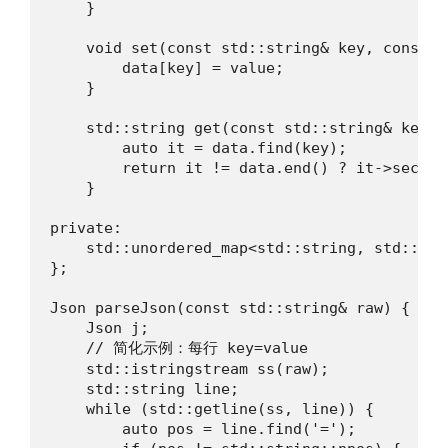
    }

    void set(const std::string& key, const s
        data[key] = value;

    }

    std::string get(const std::string& key) c
        auto it = data.find(key);

        return it != data.end() ? it->second 
    }

private:

    std::unordered_map<std::string, std::stri
};

Json parseJson(const std::string& raw) {

    Json j;

    // 简化示例：每行 key=value

    std::istringstream ss(raw);

    std::string line;

    while (std::getline(ss, line)) {

        auto pos = line.find('=');
