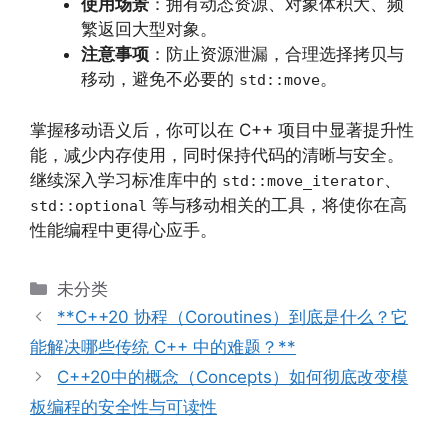
使用场景
：拥有动态资源、对象体积大、频
繁返回大型对象。
注意事项
：防止资源泄漏，合理选择拷贝与
移动，避免不必要的
。
std::move
掌握移动语义后，你可以在 C++ 项目中显著提升性
能，减少内存使用，同时保持代码的清晰与安全。
继续深入学习标准库中的
、
std::move_iterator
等与移动相关的工具，将使你在高
std::optional
性能编程中更得心应手。
分
未分类
类
**C++20 协程（Coroutines）到底是什么？它
能解决哪些传统 C++ 中的难题？**
C++20中的概念（Concepts）如何彻底改变模
板编程的安全性与可读性