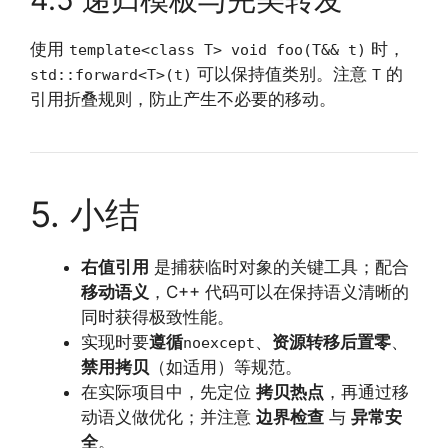
使用
时，
template<class T> void foo(T&& t)
可以保持值类别。注意
的
std::forward<T>(t)
T
引用折叠规则，防止产生不必要的移动。
5. 小结
右值引用
是捕获临时对象的关键工具；配合
移动语义
，C++ 代码可以在保持语义清晰的
同时获得极致性能。
实现时要
遵循
、
资源转移后置零
、
noexcept
禁用拷贝
（如适用）等规范。
在实际项目中，先定位
拷贝热点
，再通过移
动语义做优化；并注意
边界检查
与
异常安
全
。