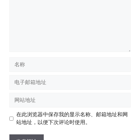
名
称
电
子
邮
网
箱
站
地
地
在此浏览器中保存我的显示名称、邮箱地址和网
址
址
站地址，以便下次评论时使用。