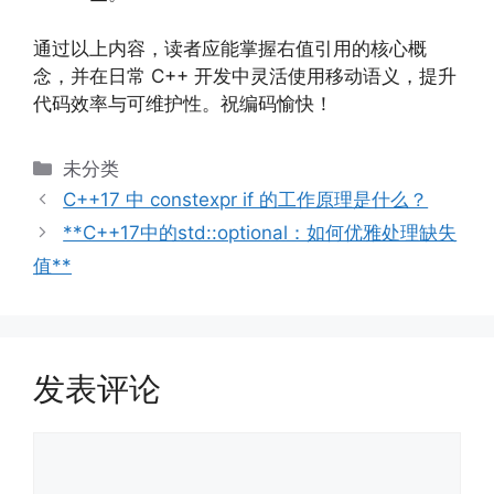
通过以上内容，读者应能掌握右值引用的核心概
念，并在日常 C++ 开发中灵活使用移动语义，提升
代码效率与可维护性。祝编码愉快！
分
未分类
类
C++17 中 constexpr if 的工作原理是什么？
**C++17中的std::optional：如何优雅处理缺失
值**
发表评论
评
论