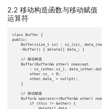
2.2 移动构造函数与移动赋值
运算符
class Buffer {

public:

    Buffer(size_t sz) : sz_(sz), data_(new in
    ~Buffer() { delete[] data_; }

    // 移动构造

    Buffer(Buffer&& other) noexcept

        : sz_(other.sz_), data_(other.data_) 
        other.sz_ = 0;

        other.data_ = nullptr;

    }

    // 移动赋值

    Buffer& operator=(Buffer&& other) noexcep
        if (this != &other) {

            delete[] data_;
