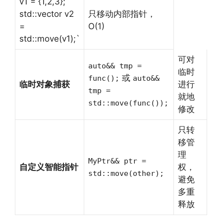
v1 = {1,2,3};
std::vector v2
只移动内部指针，
=
O(1)
std::move(v1);`
可对
auto&& tmp =
临时
或
func();
auto&&
临时对象捕获
进行
tmp =
就地
std::move(func());
修改
只转
移管
理
MyPtr&& ptr =
自定义智能指针
权，
std::move(other);
避免
多重
释放