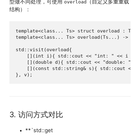
型做不同处理，可使用
（自定义多重重载
overload
结构）：
template<class... Ts> struct overload : Ts..
template<class... Ts> overload(Ts...) -> ove
std::visit(overload{

    [](int i){ std::cout << "int: " << i << '
    [](double d){ std::cout << "double: " <<
    [](const std::string& s){ std::cout << "
}, v);
3. 访问方式对比
**`std::get