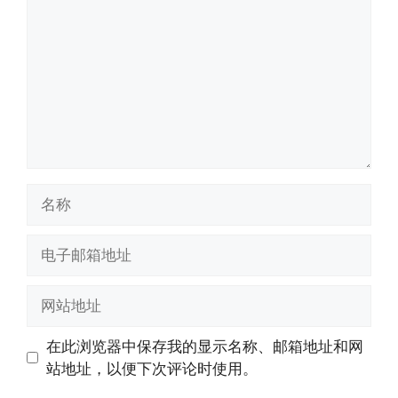
论
名
称
电
子
邮
网
箱
站
地
地
在此浏览器中保存我的显示名称、邮箱地址和网
址
址
站地址，以便下次评论时使用。