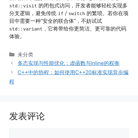
的闭包式访问，开发者能够轻松实现多
std::visit
分支逻辑，避免传统
/
的繁琐。若你在项
if
switch
目中需要一种“安全的联合体”，不妨试试
，它将带给你更简洁、更可靠的代码
std::variant
体验。
分
未分类
类
多态实现与性能优化：虚函数与inline的权衡
C++中的协程：如何使用C++20标准实现异步编
程
发表评论
评