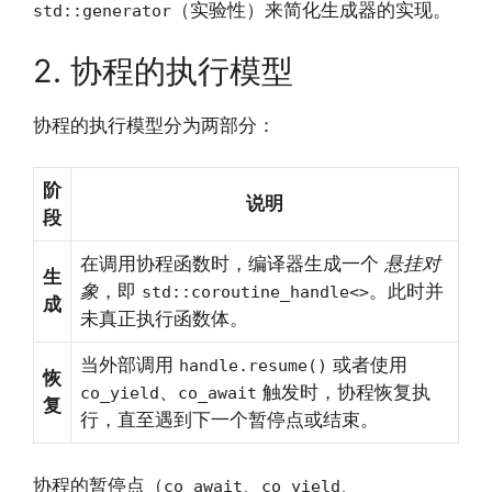
（实验性）来简化生成器的实现。
std::generator
2. 协程的执行模型
协程的执行模型分为两部分：
阶
说明
段
在调用协程函数时，编译器生成一个
悬挂对
生
象
，即
。此时并
std::coroutine_handle<>
成
未真正执行函数体。
当外部调用
或者使用
handle.resume()
恢
、
触发时，协程恢复执
co_yield
co_await
复
行，直至遇到下一个暂停点或结束。
协程的暂停点（
、
、
co_await
co_yield