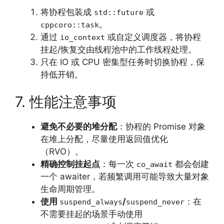
将协程包装成
或
std::future
。
cppcoro::task
通过
或自定义调度器，将协程
io_context
挂起/恢复交由线程池中的工作线程处理。
只在 IO 或 CPU 密集型任务时切换协程，保
持低开销。
7. 性能注意事项
避免不必要的堆分配
：协程的 Promise 对象
在堆上分配，尽量使用返回值优化
（RVO）。
精确控制挂起点
：每一次
都会创建
co_await
一个 awaiter，若频繁调用可能导致大量对象
生命周期管理。
使用
/
：在
suspend_always
suspend_never
不需要挂起的场景手动使用