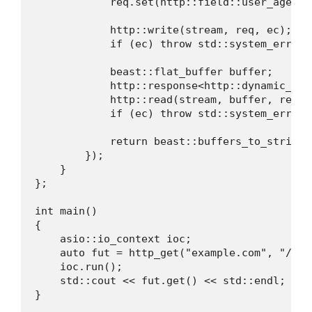
            req.set(http::field::user_agent,
            http::write(stream, req, ec);

            if (ec) throw std::system_error(e
            beast::flat_buffer buffer;

            http::response<http::dynamic_body
            http::read(stream, buffer, res, e
            if (ec) throw std::system_error(e
            return beast::buffers_to_string(
        });

    }

};

int main()

{

    asio::io_context ioc;

    auto fut = http_get("example.com", "/", 8
    ioc.run();

    std::cout << fut.get() << std::endl;

}