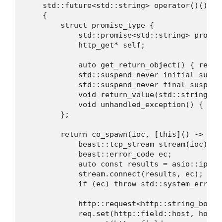
    std::future<std::string> operator()()

    {

        struct promise_type {

            std::promise<std::string> prom;

            http_get* self;

            auto get_return_object() { retur
            std::suspend_never initial_suspe
            std::suspend_never final_suspend
            void return_value(std::string&& 
            void unhandled_exception() { pro
        };

        return co_spawn(ioc, [this]() -> std:
            beast::tcp_stream stream(ioc);

            beast::error_code ec;

            auto const results = asio::ip::t
            stream.connect(results, ec);

            if (ec) throw std::system_error(e
            http::request<http::string_body>
            req.set(http::field::host, host);