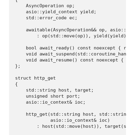
    AsyncOperation op;

    asio::yield_context yield;

    std::error_code ec;

    awaitable(AsyncOperation&& op, asio::yie
        : op(std::move(op)), yield(yield) {}

    bool await_ready() const noexcept { retur
    void await_suspend(std::coroutine_handle
    void await_resume() const noexcept { if 
};

struct http_get

{

    std::string host, target;

    unsigned short port;

    asio::io_context& ioc;

    http_get(std::string host, std::string t
             asio::io_context& ioc)

        : host(std::move(host)), target(std: