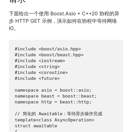
下面给出一个使用 Boost.Asio + C++20 协程的异
步 HTTP GET 示例，演示如何在协程中等待网络
IO。
#include <boost/asio.hpp>

#include <boost/beast.hpp>

#include <iostream>

#include <string>

#include <coroutine>

#include <future>

namespace asio = boost::asio;

namespace beast = boost::beast;

namespace http = beast::http;

// 简化的 Awaitable：等待异步操作完成

template<class AsyncOperation>

struct awaitable

{
