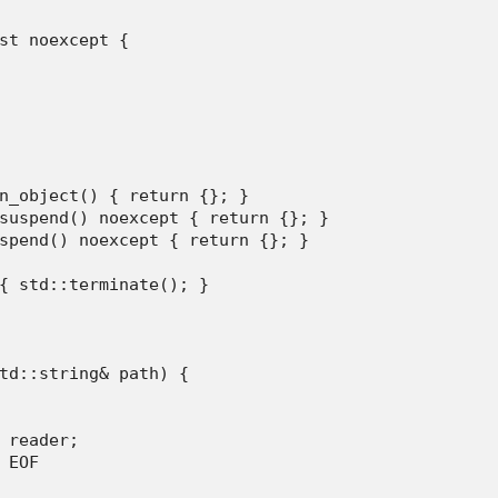
st noexcept {

n_object() { return {}; }

suspend() noexcept { return {}; }

spend() noexcept { return {}; }

{ std::terminate(); }

td::string& path) {

 reader;

EOF
