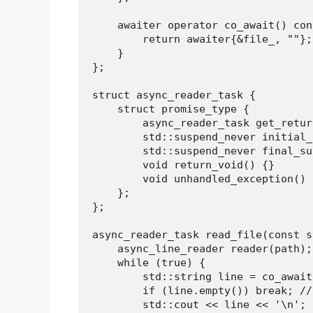
    awaiter operator co_await() con
        return awaiter{&file_, ""};

    }

};

struct async_reader_task {

    struct promise_type {

        async_reader_task get_retur
        std::suspend_never initial_
        std::suspend_never final_su
        void return_void() {}

        void unhandled_exception() 
    };

};

async_reader_task read_file(const s
    async_line_reader reader(path);

    while (true) {

        std::string line = co_await
        if (line.empty()) break; // 
        std::cout << line << '\n';
