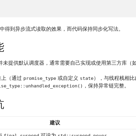
中得到异步流式读取的效果，而代码保持同步化写法。
能
准库并未提供默认调度器，通常需要自己实现或使用第三方库（
堆上（通过
或自定义
），与线程栈相比
promise_type
state
，保持异常链完整。
ise_type::unhandled_exception()
坑
建议
与
可设为
final_suspend
std::suspend_never