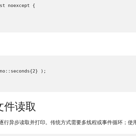
st noexcept {

no::seconds{2} );

文件读取
逐行异步读取并打印。传统方式需要多线程或事件循环；使