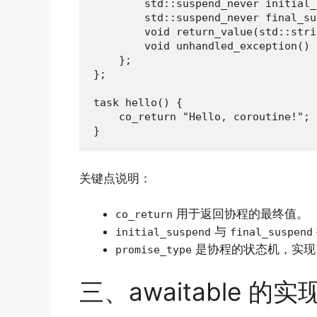
        std::suspend_never initial_
        std::suspend_never final_su
        void return_value(std::stri
        void unhandled_exception() 
    };

};

task hello() {

    co_return "Hello, coroutine!";

}
关键点说明：
用于返回协程的最终值。
co_return
与
initial_suspend
final_suspend
是协程的状态机，实现
promise_type
三、awaitable 的