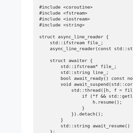
#include <coroutine>

#include <fstream>

#include <iostream>

#include <string>

struct async_line_reader {

    std::ifstream file_;

    async_line_reader(const std::st
    struct awaiter {

        std::ifstream* file_;

        std::string line_;

        bool await_ready() const no
        void await_suspend(std::cor
            std::thread([h, f = fil
                if (*f && std::getl
                    h.resume();

                }

            }).detach();

        }

        std::string await_resume() 
    };
