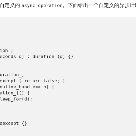
自定义的
。下面给出一个自定义的异步计
async_operation
ion_;

econds d) : duration_(d) {}

uration_;

except { return false; }

outine_handle<> h) {

ation_]() {

leep_for(d);

oexcept {}
