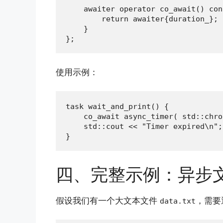
    awaiter operator co_await() con
        return awaiter{duration_};

    }

};
使用示例：
task wait_and_print() {

    co_await async_timer( std::chro
    std::cout << "Timer expired\n";

}
四、完整示例：异步
假设我们有一个大文本文件
，需要
data.txt