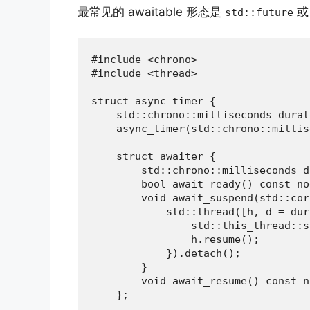
最常见的 awaitable 形态是
或
std::future
#include <chrono>

#include <thread>

struct async_timer {

    std::chrono::milliseconds durat
    async_timer(std::chrono::millis
    struct awaiter {

        std::chrono::milliseconds d
        bool await_ready() const no
        void await_suspend(std::cor
            std::thread([h, d = dur
                std::this_thread::s
                h.resume();

            }).detach();

        }

        void await_resume() const n
    };
