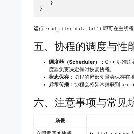
    }

}
运行
即可在主线程
read_file("data.txt")
五、协程的调度与性
调度器（Scheduler）
：C++ 标
度器负责决定何时恢复协程。
状态保存
：协程的局部变量会保存在
异常传播
：协程会将异常捕获到
prom
六、注意事项与常见
场景
立即返回的协程
initial_suspend