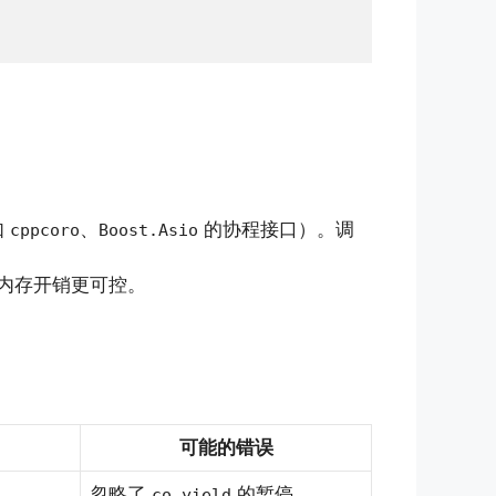
如
、
的协程接口）。调
cppcoro
Boost.Asio
内存开销更可控。
可能的错误
忽略了
的暂停
co_yield