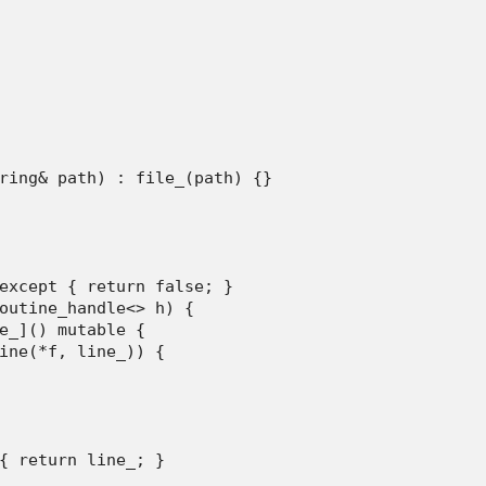
ring& path) : file_(path) {}

except { return false; }

outine_handle<> h) {

e_]() mutable {

ine(*f, line_)) {

{ return line_; }
