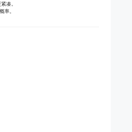
更紧凑。
概率。
。