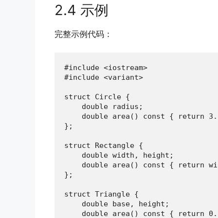
2.4 示例
完整示例代码：
#include <iostream>

#include <variant>

struct Circle {

    double radius;

    double area() const { return 3.
};

struct Rectangle {

    double width, height;

    double area() const { return wi
};

struct Triangle {

    double base, height;

    double area() const { return 0.