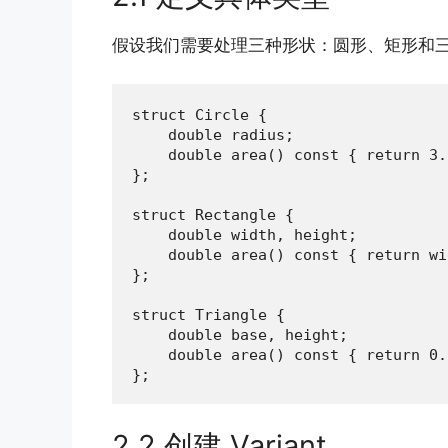
假设我们需要处理三种形状：圆形、矩形和
struct Circle {

    double radius;

    double area() const { return 3.
};

struct Rectangle {

    double width, height;

    double area() const { return wi
};

struct Triangle {

    double base, height;

    double area() const { return 0.
};
2.2 创建 Variant