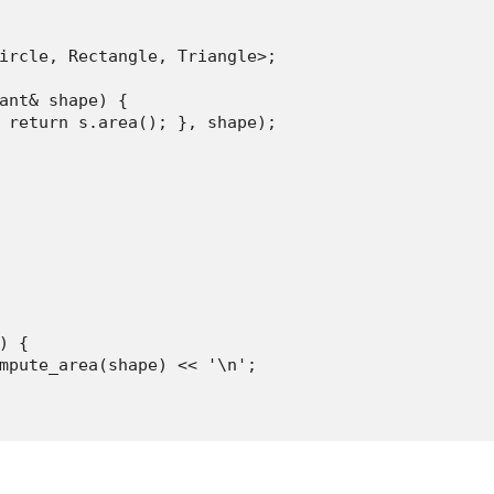
ircle, Rectangle, Triangle>;

ant& shape) {

 return s.area(); }, shape);

 {

mpute_area(shape) << '\n';
