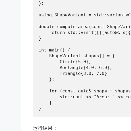
};

using ShapeVariant = std::variant<C
double compute_area(const ShapeVari
    return std::visit([](auto&& s){
}

int main() {

    ShapeVariant shapes[] = {

        Circle{5.0},

        Rectangle{4.0, 6.0},

        Triangle{3.0, 7.0}

    };

    for (const auto& shape : shapes)
        std::cout << "Area: " << co
    }

}
运行结果：