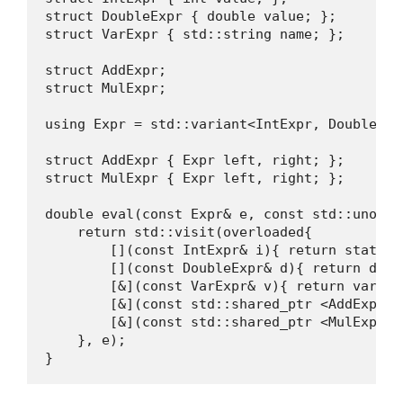
struct DoubleExpr { double value; };

struct VarExpr { std::string name; };

struct AddExpr;

struct MulExpr;

using Expr = std::variant<IntExpr, DoubleExp
struct AddExpr { Expr left, right; };

struct MulExpr { Expr left, right; };

double eval(const Expr& e, const std::unorde
    return std::visit(overloaded{

        [](const IntExpr& i){ return static_
        [](const DoubleExpr& d){ return d.val
        [&](const VarExpr& v){ return vars.a
        [&](const std::shared_ptr <AddExpr>&
        [&](const std::shared_ptr <MulExpr>&
    }, e);

}