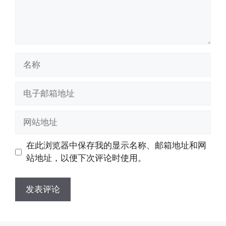
名
称
电
子
邮
网
箱
站
地
地
在此浏览器中保存我的显示名称、邮箱地址和网
址
址
站地址，以便下次评论时使用。