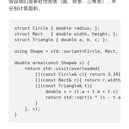
假设我们需要处理形状（圆、矩形、三角形），并
分别计算面积。
struct Circle { double radius; };

struct Rect   { double width, height; };

struct Triangle { double a, b, c; };

using Shape = std::variant<Circle, Rect, Tria
double area(const Shape& s) {

    return std::visit(overloaded{

        [](const Circle& c){ return 3.141592
        [](const Rect& r){ return r.width * r
        [](const Triangle& t){ 

            double s = (t.a + t.b + t.c) / 2.
            return std::sqrt(s * (s - t.a) *
        }

    }, s);

}