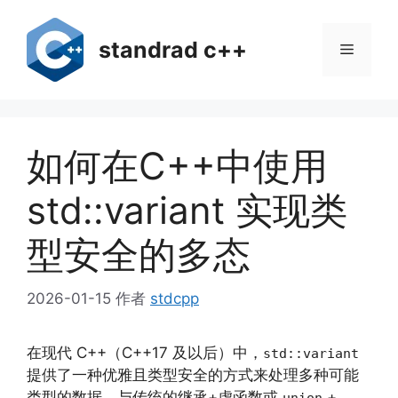
跳
至
standrad c++
菜
内
容
单
如何在C++中使用
std::variant 实现类
型安全的多态
2026-01-15
作者
stdcpp
在现代 C++（C++17 及以后）中，
std::variant
提供了一种优雅且类型安全的方式来处理多种可能
类型的数据。与传统的继承+虚函数或
+
union