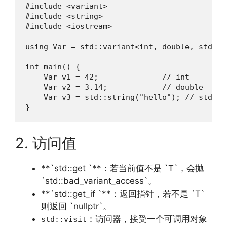
#include <variant>

#include <string>

#include <iostream>

using Var = std::variant<int, double, std::st
int main() {

    Var v1 = 42;              // int

    Var v2 = 3.14;            // double

    Var v3 = std::string("hello"); // std::st
}
2. 访问值
**`std::get `**：若当前值不是 `T`，会抛
`std::bad_variant_access`。
**`std::get_if `**：返回指针，若不是 `T`
则返回 `nullptr`。
：访问器，接受一个可调用对象
std::visit