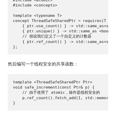
#include <concepts>

template <typename T>

concept ThreadSafeSharedPtr = requires(T ptr)
    { ptr.use_count() } -> std::same_as<std::
    { ptr.unique() } -> std::same_as <bool>;

    // 假设我们定义了一个自定义的计数器

    { ptr.ref_count() } -> std::same_as<std:
};
然后编写一个线程安全的共享函数：
template <ThreadSafeSharedPtr Ptr>

void safe_increment(const Ptr& p) {

    // 由于使用了 atomic，操作是线程安全的

    p.ref_count().fetch_add(1, std::memory_o
}