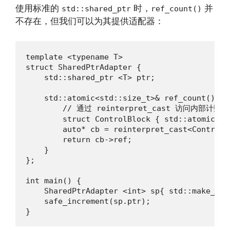
使用标准的
时，
并
std::shared_ptr
ref_count()
不存在，但我们可以为其提供适配器：
template <typename T>

struct SharedPtrAdapter {

    std::shared_ptr <T> ptr;

    std::atomic<std::size_t>& ref_count() {

        // 通过 reinterpret_cast 访问内部
        struct ControlBlock { std::atomic<st
        auto* cb = reinterpret_cast<ControlB
        return cb->ref;

    }

};

int main() {

    SharedPtrAdapter <int> sp{ std::make_sha
    safe_increment(sp.ptr);

}