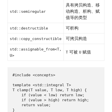
具有拷贝构造、移
动构造、析构、赋
std::semiregular
值等的类型
可析构
std::destructible
可拷贝构造
std::copy_constructible
std::assignable_from<T,
可被
赋值
T
U
U>
#include <concepts>

template <std::integral T>

T clamp(T value, T low, T high) {

    if (value < low) return low;

    if (value > high) return high;

    return value;

}