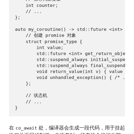
    int counter;

    // ...

};

auto my_coroutine() -> std::future <int> {

    // 创建 promise 对象

    struct promise_type {

        int value;

        std::future <int> get_return_object(
        std::suspend_always initial_suspend(
        std::suspend_always final_suspend() 
        void return_value(int v) { value = v;
        void unhandled_exception() { /* ... *
    };

    // 状态机

    // ...

}
在
处，编译器会生成一段代码，用于挂起
co_await