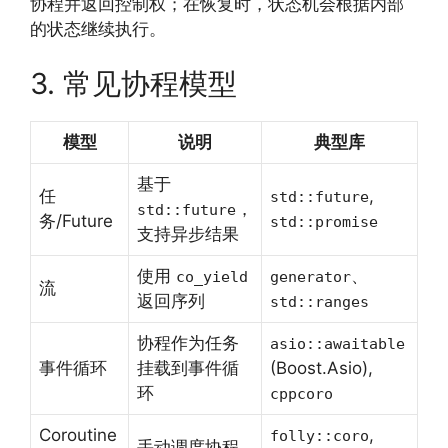
协程并返回控制权；在恢复时，状态机会根据内部
的状态继续执行。
3. 常见协程模型
模型
说明
典型库
基于
任
,
std::future
，
std::future
务/Future
std::promise
支持异步结果
使用
、
co_yield
generator
流
返回序列
std::ranges
协程作为任务
asio::awaitable
事件循环
挂载到事件循
(Boost.Asio),
环
cppcoro
Coroutine
,
folly::coro
手动调度协程