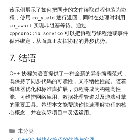
该示例展示了如何把同步的文件读取过程包装为协
程，使用
逐行返回，同时在处理时利用
co_yield
实现非阻塞等待。通过
co_await
可以把协程与线程池或事件
cppcoro::io_service
循环绑定，从而真正发挥协程的异步优势。
7. 结语
C++ 协程为语言提供了一种全新的异步编程范式，
既保持了同步代码的可读性，又不牺牲性能。随着
编译器优化和标准库扩展，协程将成为构建高性
能、可维护网络应用、数据处理管道以及游戏引擎
的重要工具。希望本文能帮助你快速理解协程的核
心概念，并在实际项目中灵活运用。
分
未分类
类
C++20 模块化编程的优势与实践