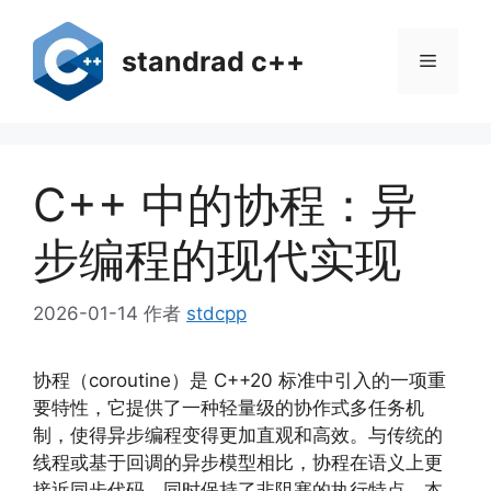
跳
至
standrad c++
菜
内
容
单
C++ 中的协程：异
步编程的现代实现
2026-01-14
作者
stdcpp
协程（coroutine）是 C++20 标准中引入的一项重
要特性，它提供了一种轻量级的协作式多任务机
制，使得异步编程变得更加直观和高效。与传统的
线程或基于回调的异步模型相比，协程在语义上更
接近同步代码，同时保持了非阻塞的执行特点。本