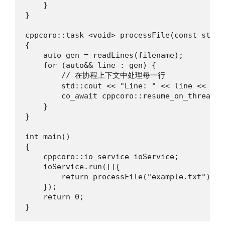
    }

}

cppcoro::task <void> processFile(const std::
{

    auto gen = readLines(filename);

    for (auto&& line : gen) {

        // 在协程上下文中处理每一行

        std::cout << "Line: " << line << '\n'
        co_await cppcoro::resume_on_thread
    }

}

int main()

{

    cppcoro::io_service ioService;

    ioService.run([]{

        return processFile("example.txt");

    });

    return 0;

}