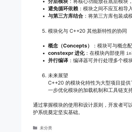
分层模块
：将核心功能放在底层模块
避免循环依赖
：模块之间不应互相导
与第三方库结合
：将第三方库包装成
模块化与 C++20 其他新特性的协同
概念（Concepts）
：模块可与概念
constexpr 进化
：在模块内部使用
in
并行编译
：编译器可并行处理多个模
未来展望
C++20 的模块化特性为大型项目提
一步优化模块的加载机制和工具链支持
通过掌握模块的使用和设计原则，开发者可以
护系统奠定坚实基础。
分
未分类