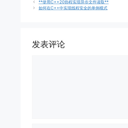
类
**使用C++20协程实现异步文件读取**
如何在C++中实现线程安全的单例模式
发表评论
评
论
名