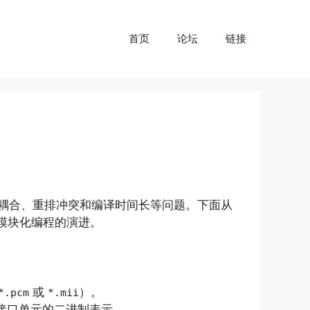
首页
论坛
链接
的编译耦合、重排冲突和编译时间长等问题。下面从
 模块化编程的演进。
或
）。
*.pcm
*.mii
接口单元的二进制表示。