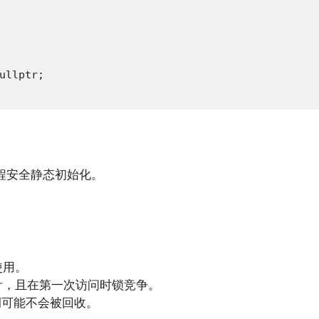
ullptr;

的线程安全静态初始化。
。
使用。
针，且在第一次访问时锁竞争。
可能不会被回收。