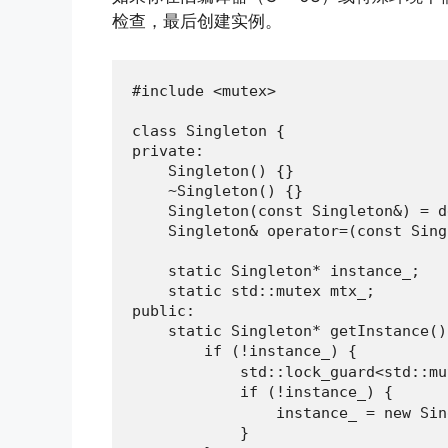
检查，最后创建实例。
#include <mutex>

class Singleton {

private:

    Singleton() {}

    ~Singleton() {}

    Singleton(const Singleton&) = d
    Singleton& operator=(const Sing
    static Singleton* instance_;

    static std::mutex mtx_;

public:

    static Singleton* getInstance() 
        if (!instance_) {        
            std::lock_guard<std::mu
            if (!instance_) {    
                instance_ = new Sin
            }
