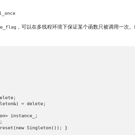
l_once
，可以在多线程环境下保证某个函数只被调用一次
e_flag
elete;

leton&) = delete;

on> instance_;



reset(new Singleton()); }
