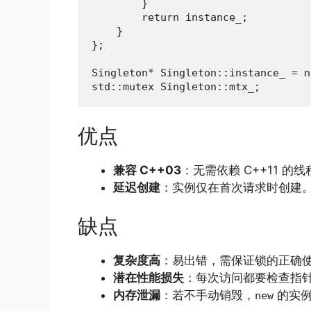
        }

        return instance_;

    }

};

Singleton* Singleton::instance_ = n
std::mutex Singleton::mtx_;
优点
兼容 C++03
：无需依赖 C++11 
延迟创建
：实例仅在首次请求时创建
缺点
复杂度高
：易出错，需保证锁的正确
潜在性能损失
：每次访问都要检查指
内存泄漏
：若不手动销毁，
的实例
new