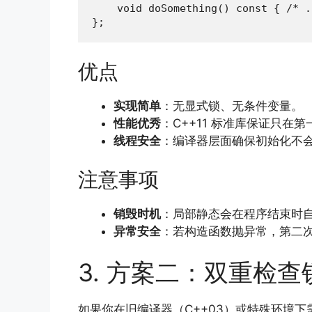
    void doSomething() const { /* .
};
优点
实现简单
：无显式锁、无条件变量。
性能优秀
：C++11 标准库保证只
线程安全
：编译器层面确保初始化不
注意事项
销毁时机
：局部静态会在程序结束时
异常安全
：若构造函数抛异常，第二
3. 方案二：双重检
如果你在旧编译器（C++03）或特殊环境