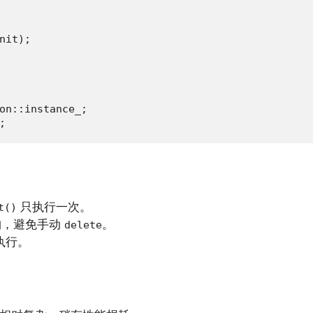
nit);

on::instance_;

;
只执行一次。
t()
构，避免手动
。
delete
执行。