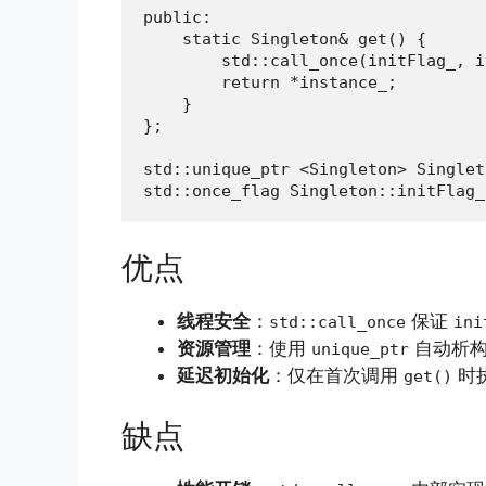
public:

    static Singleton& get() {

        std::call_once(initFlag_, i
        return *instance_;

    }

};

std::unique_ptr <Singleton> Singlet
std::once_flag Singleton::initFlag_
优点
线程安全
：
保证
std::call_once
ini
资源管理
：使用
自动析
unique_ptr
延迟初始化
：仅在首次调用
时
get()
缺点