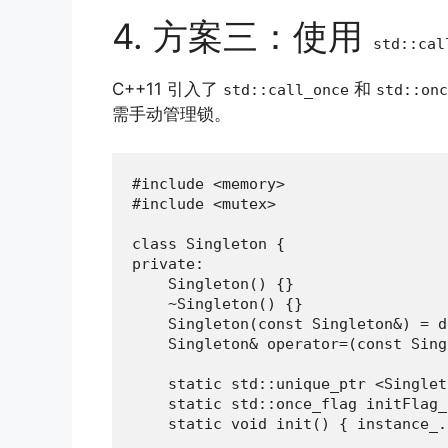
4. 方案三：使用
std::cal
C++11 引入了
和
std::call_once
std::onc
需手动管理锁。
#include <memory>

#include <mutex>

class Singleton {

private:

    Singleton() {}

    ~Singleton() {}

    Singleton(const Singleton&) = d
    Singleton& operator=(const Sing
    static std::unique_ptr <Singlet
    static std::once_flag initFlag_;
    static void init() { instance_.