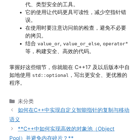
代、类型安全的工具。
它的使用让代码更具可读性，减少空指针错
误。
在使用时要注意访问前的检查，避免不必要
的拷贝。
结合
,
,
value_or
value_or_else
operator*
等，构建安全、高效的代码。
掌握好这些细节，你就能在 C++17 及以后版本中自
如地使用
，写出更安全、更优雅的
std::optional
程序。
分
未分类
类
如何在C++中实现自定义智能指针的复制与移动
语义
**C++中如何实现高效的对象池（Object
Pool）并避免内存碎片？**