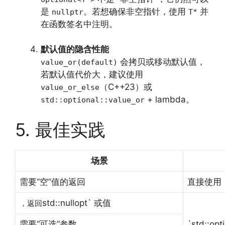
是
。若想确保非空指针，使用
并
nullptr
T*
在函数签名中注明。
默认值的隐含性能
会拷贝或移动默认值，
value_or(default)
若默认值代价大，建议使用
（C++23）或
value_or_else
+ lambda。
std::optional::value_or
5. 最佳实践
场景
需要“空”值的返回
直接使用 `s
std::nullopt` 或值
，返回
需要“可选”参数
`std::opt