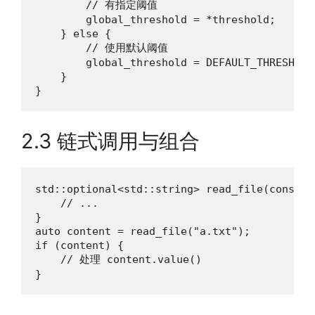
        // 有指定阈值

        global_threshold = *threshold;

    } else {

        // 使用默认阈值

        global_threshold = DEFAULT_THRESHOLD;
    }

}
2.3 链式调用与组合
std::optional<std::string> read_file(const s
    // ...

}

auto content = read_file("a.txt");

if (content) {

    // 处理 content.value()

}