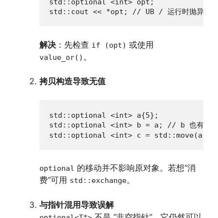
std::optional <int> opt;

std::cout << *opt; // UB / 运行时抛异常
解决
：先检查
或使用
if (opt)
。
value_or()
拷贝构造导致无值
std::optional <int> a{5};

std::optional <int> b = a; // b 也有值

std::optional <int> c = std::move(a)
的移动并不影响原对象。若想“消
optional
费”可用
。
std::exchange
与指针混用导致误解
不是 “非空指针”，它仍然可以
optional<T*>