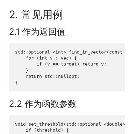
2. 常见用例
2.1 作为返回值
std::optional <int> find_in_vector(const std
    for (int v : vec) {

        if (v == target) return v;        
    }

    return std::nullopt;                  
}
2.2 作为函数参数
void set_threshold(std::optional <double> thr
    if (threshold) {
