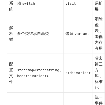
系
动
易扩
switch
visit
统
展
消除
虚
解
表，
析
多个类继承自基类
递归
variant
降低
树
内存
占用
省去
配
第三
置
方
std::map<std::string,
std::variant
文
库，
boost::variant>
件
标准
化
统一
事件