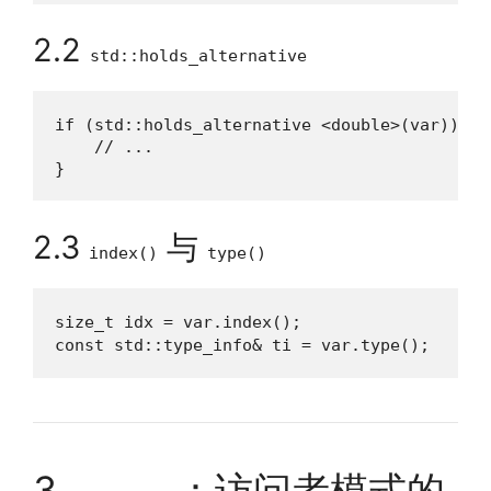
2.2
std::holds_alternative
if (std::holds_alternative <double>(var)) {

    // ...

}
2.3
与
index()
type()
size_t idx = var.index();             
const std::type_info& ti = var.type();   
3.
：访问者模式的