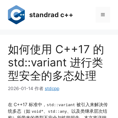
跳
至
standrad c++
菜
内
容
单
如何使用 C++17 的
std::variant 进行类
型安全的多态处理
2026-01-14
作者
stdcpp
在 C++17 标准中，
被引入来解决传
std::variant
统多态（如
、
、以及类继承层次结
void*
std::any
构）所带来的类型不安全与性能损失。本文将详细