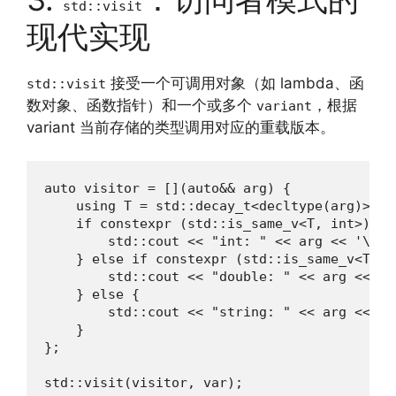
std::visit
现代实现
接受一个可调用对象（如 lambda、函
std::visit
数对象、函数指针）和一个或多个
，根据
variant
variant 当前存储的类型调用对应的重载版本。
auto visitor = [](auto&& arg) {

    using T = std::decay_t<decltype(arg)>;

    if constexpr (std::is_same_v<T, int>) {

        std::cout << "int: " << arg << '\n';

    } else if constexpr (std::is_same_v<T, do
        std::cout << "double: " << arg << '\n
    } else {

        std::cout << "string: " << arg << '\n
    }

};

std::visit(visitor, var);