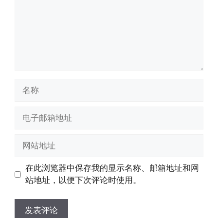
名
称
电
子
邮
网
箱
站
地
地
在此浏览器中保存我的显示名称、邮箱地址和网
址
址
站地址，以便下次评论时使用。