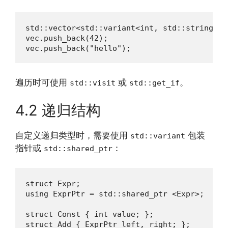
std::vector<std::variant<int, std::string>> v
vec.push_back(42);

vec.push_back("hello");
遍历时可使用
或
。
std::visit
std::get_if
4.2 递归结构
自定义递归类型时，需要使用
包装
std::variant
指针或
：
std::shared_ptr
struct Expr;

using ExprPtr = std::shared_ptr <Expr>;

struct Const { int value; };

struct Add { ExprPtr left, right; };
