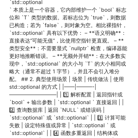
`std::optional
` 本质上是一个容器，它内部维护一个 `bool` 标志
位和 `T` 类型的数据。若标志位为 `true`，则数据
已构造；若为 `false`，则对象为空。相比裸指针，
`std::optional` 具有以下优势： – **语义明确**：
直接表达“可能无值”，比使用空指针更直观。 – **
类型安全**：不需要显式 `nullptr` 检查，编译器能
更好地推断错误。 – **无额外开销**：在大多数实
现中，`std::optional` 的大小与 `T` 的大小相同或
略大（通常不超过 1 字节），并且不会引入堆分
配。 ## 2. 典型使用场景 | 场景 | 传统做法 | 使用
std::optional 的方式 | |——|———-|
—————————| | 1️⃣ 解析配置 | 返回指针或
`bool` + 输出参数 | `std::optional ` 直接返回 | |
2️⃣ 查询数据库 | 返回 `NULL` 或错误码 |
`std::optional` 或 `std::optional` | | 3️⃣ 计算可能
失败 | 设定特殊值或异常 | `std::optional ` 或
`std::optional` | | 4️⃣ 函数多重返回 | 结构体或