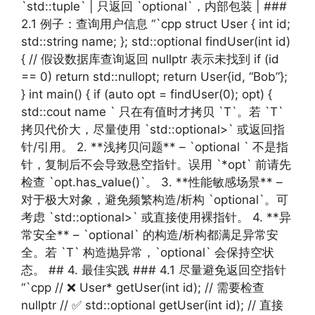
`std::tuple` | 只返回 `optional`，内部包装 | ###
2.1 例子：查询用户信息 “`cpp struct User { int id;
std::string name; }; std::optional findUser(int id)
{ // 假设数据库查询返回 nullptr 表示未找到 if (id
== 0) return std::nullopt; return User{id, “Bob”};
} int main() { if (auto opt = findUser(0); opt) {
std::cout name ` 只在有值时才拷贝 `T`。若 `T`
拷贝代价大，尽量使用 `std::optional>` 或返回指
针/引用。 2. **浅拷贝问题** – `optional ` 不是指
针，复制后不会导致悬空指针。误用 `*opt` 前请先
检查 `opt.has_value()`。 3. **性能敏感场景** –
对于极大对象，避免频繁构造/析构 `optional`。可
考虑 `std::optional>` 或直接使用裸指针。 4. **异
常安全** – `optional` 的构造/析构都满足异常安
全。若 `T` 构造抛异常，`optional` 会保持空状
态。 ## 4. 最佳实践 ### 4.1 尽量避免返回空指针
“`cpp // ❌ User* getUser(int id); // 需要检查
nullptr // ✅ std::optional getUser(int id); // 直接