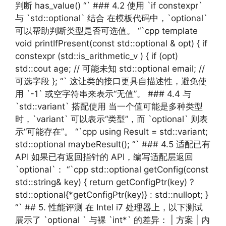
判断 has_value() “` ### 4.2 使用 `if constexpr`
与 `std::optional` 结合 在模板代码中，`optional`
可以帮助判断类型是否可选值。 “`cpp template
void printIfPresent(const std::optional & opt) { if
constexpr (std::is_arithmetic_v ) { if (opt)
std::cout age; // 可能未知 std::optional email; //
可选字段 }; “` 这让类的接口更具自描述性，避免使
用 `-1` 或空字符串来表示“无值”。 ### 4.4 与
`std::variant` 搭配使用 当一个值可能是多种类型
时，`variant` 可以表示“类型”，而 `optional` 则表
示“可能存在”。 “`cpp using Result = std::variant;
std::optional maybeResult(); “` ### 4.5 适配已有
API 如果已有返回指针的 API，编写适配层返回
`optional`： “`cpp std::optional getConfig(const
std::string& key) { return getConfigPtr(key) ?
std::optional{*getConfigPtr(key)} : std::nullopt; }
“` ## 5. 性能评测 在 Intel i7 处理器上，以下测试
展示了 `optional ` 与裸 `int*` 的差异： | 方案 | 内