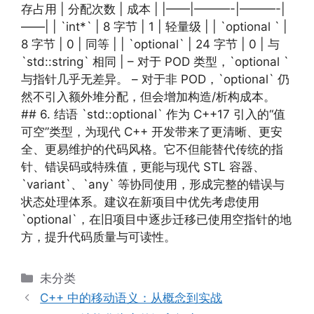
存占用 | 分配次数 | 成本 | |——|———-|———-|
——| | `int*` | 8 字节 | 1 | 轻量级 | | `optional ` |
8 字节 | 0 | 同等 | | `optional` | 24 字节 | 0 | 与
`std::string` 相同 | – 对于 POD 类型，`optional `
与指针几乎无差异。 – 对于非 POD，`optional` 仍
然不引入额外堆分配，但会增加构造/析构成本。
## 6. 结语 `std::optional` 作为 C++17 引入的“值
可空”类型，为现代 C++ 开发带来了更清晰、更安
全、更易维护的代码风格。它不但能替代传统的指
针、错误码或特殊值，更能与现代 STL 容器、
`variant`、`any` 等协同使用，形成完整的错误与
状态处理体系。建议在新项目中优先考虑使用
`optional`，在旧项目中逐步迁移已使用空指针的地
方，提升代码质量与可读性。
分
未分类
类
C++ 中的移动语义：从概念到实战